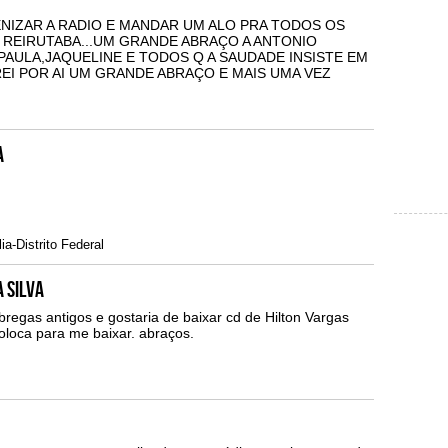
NIZAR A RADIO E MANDAR UM ALO PRA TODOS OS
 REIRUTABA...UM GRANDE ABRAÇO A ANTONIO
PAULA,JAQUELINE E TODOS Q A SAUDADE INSISTE EM
REI POR AI UM GRANDE ABRAÇO E MAIS UMA VEZ
A
ia-Distrito Federal
a Silva
bregas antigos e gostaria de baixar cd de Hilton Vargas
oloca para me baixar. abraços.