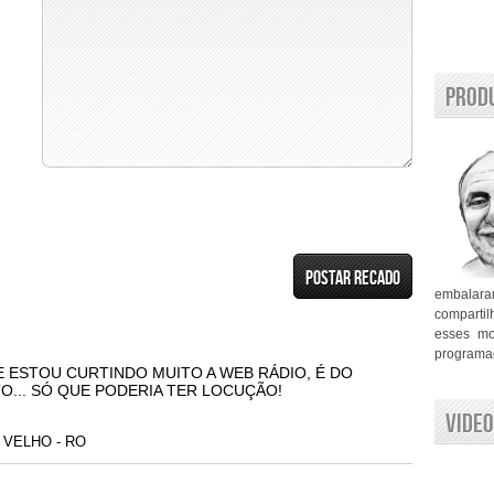
Prod
embalara
compartil
esses mo
programaç
E ESTOU CURTINDO MUITO A WEB RÁDIO, É DO
O... SÓ QUE PODERIA TER LOCUÇÃO!
Video
to VELHO - RO