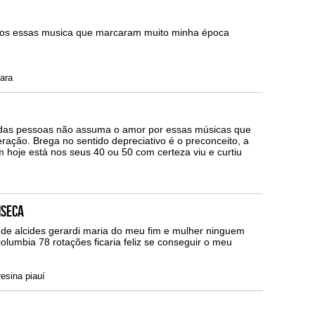
velos essas musica que marcaram muito minha época
ara
das pessoas não assuma o amor por essas músicas que
ação. Brega no sentido depreciativo é o preconceito, a
 hoje está nos seus 40 ou 50 com certeza viu e curtiu
nseca
 de alcides gerardi maria do meu fim e mulher ninguem
lumbia 78 rotações ficaria feliz se conseguir o meu
esina piauí