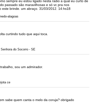
o sempre eu estou ligado nesta rádio a qual eu curto de
do passado são maravilhosas e só vc pra nos
o este brinde. um abraço. 31/03/2012. 14:hs18
nedo-alagoas
lta curtindo tudo que aqui toca.
 Senhora do Socorro - SE
 trabalho, sou um admirador.
jota ce
uem sabe quem canta o melo da coruja? obrigado