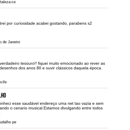
taleza-ce
trei por curiosidade acabei gostando, parabens s2
o de Janeiro
verdadeiro tesouro!! fiquei muito emocionado ao rever as
desenhos dos anos 80 e ouvir clássicos daquela época.
cife
lho
onheci esse saudável endereço uma net tao vazia e sem
nando o cenario musical.Estamos divulgando entre todos
.
udalho pe