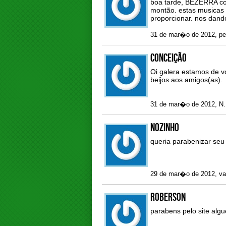
boa tarde, BEZERRA com
montão. estas musicas 
proporcionar. nos dand
31 de mar�o de 2012, pe
CONCEIÇÃO
Oi galera estamos de vo
beijos aos amigos(as).
31 de mar�o de 2012, N.
nozinho
queria parabenizar seu
29 de mar�o de 2012, var
roberson
parabens pelo site alg