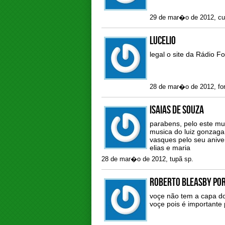
29 de mar�o de 2012, cu
lucelio
legal o site da Rádio F
28 de mar�o de 2012, for
isaias de souza
parabens, pelo este mu
musica do luiz gonzaga 
vasques pelo seu aniver
elias e maria
28 de mar�o de 2012, tupã sp.
roberto bleasby po
voçe não tem a capa do
voçe pois é importante