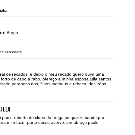
iaba
orró Brega
taleza ceara
ral de recados, e deixo o meu recado quero ouvir uma
forro de cabo a rabo, ofereço a minha esposa julia santos
sario parabens dos, filhos matheus e rebeca, dos irãos
rtela
 paulo roberto do clube do brega,se quizer mando pra
 pra mim fazer parte desse acervo..um abraço paulo