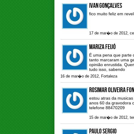
ivan gonçalves
fico muito feliz em re
17 de mar�o de 2012, ce
Mariza Feijó
É uma pena que parte 
tanto marcaram uma ger
opinião enrustida. Quem
tudo isso, sabendo
16 de mar�o de 2012, Fortaleza
rosimar oliveira fo
estou atras da musicas
anos 60 da gravodora co
telefone 88470209
15 de mar�o de 2012, ter
Paulo Sergio