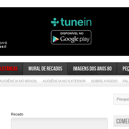
oletâneas
Mural de Recados
Imagens dos anos 80
Peç
AUDIÊNCIA NO BRASIL
AUDIÊNCIA NO EXTERIOR
SOBRE A RÁDIO
FA
Recado
Come