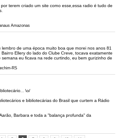
 por terem criado um site como esse,essa radio é tudo de
s.
Manaus Amazonas
eu lembro de uma época muito boa que morei nos anos 81
 Bairro Ellery do lado do Clube Creve, tocava exatamente
e semana eu ficava na rede curtindo, eu bem gurizinho de
rechim-RS
liotecário... \o/
liotecários e bibliotecárias do Brasil que curtem a Rádio
Aarão, Barbara e toda a "balança profunda" da