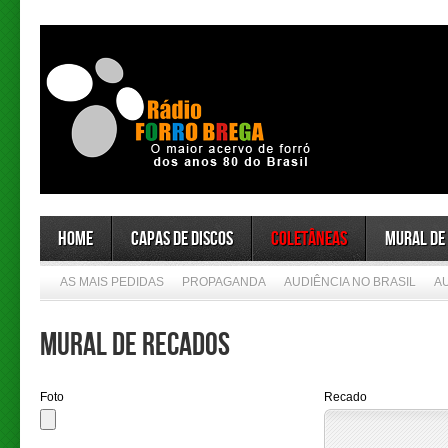
Home
Capas de Discos
Coletâneas
Mural de
AS MAIS PEDIDAS
PROPAGANDA
AUDIÊNCIA NO BRASIL
A
Mural de Recados
Foto
Recado