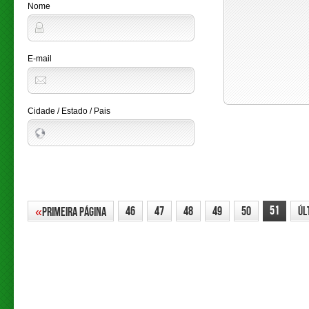
Nome
E-mail
Cidade / Estado / Pais
51
46
47
48
49
50
Úl
«
Primeira Página