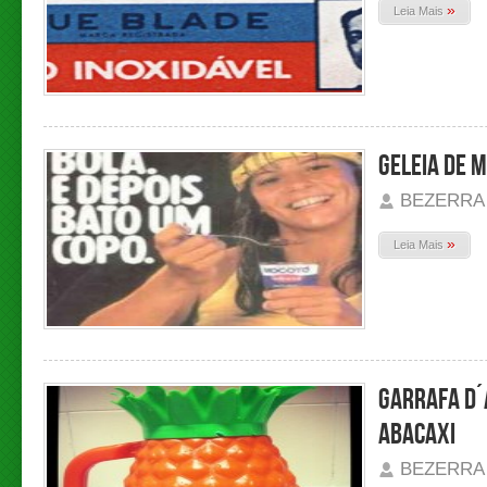
»
Leia Mais
GELEIA DE 
BEZERRA
»
Leia Mais
GARRAFA D´
ABACAXI
BEZERRA