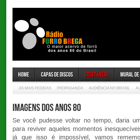
Home
Capas de Discos
Coletâneas
Mural de
AS MAIS PEDIDAS
PROPAGANDA
AUDIÊNCIA NO BRASIL
A
Imagens dos anos 80
Se você pudesse voltar no tempo, daria u
para reviver aqueles momentos inesquecívei
já que isso é impossível, vamos remem