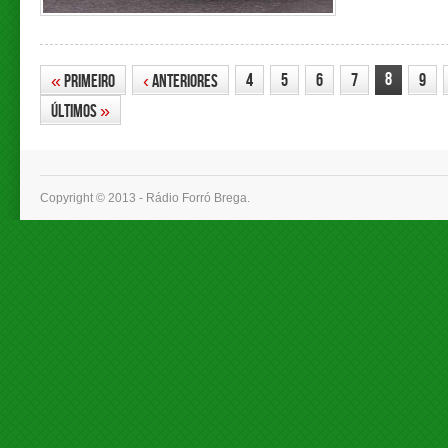
8
4
5
6
7
9
«
Primeiro
‹
Anteriores
Últimos
»
Copyright © 2013 - Rádio Forró Brega.