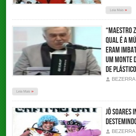
»
Leia Mais
“Maestro Z
qual é a m
eram imbat
um monte 
de plástico
BEZERRA
»
Leia Mais
Jô Soares 
destemindo
BEZERRA