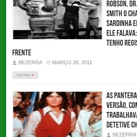
Robson, Dr.
Smith o ch
sardinha e
ele falava:
tenho regi
frente
BEZERRA
MARÇO 26, 2011
»
Leia Mais
As Pantera
versão, com
Trabalhava
detetive C
BEZERRA