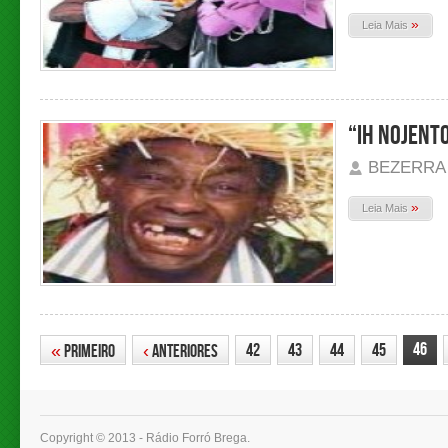
»
Leia Mais
“Ih Nojento
BEZERRA
»
Leia Mais
46
42
43
44
45
«
Primeiro
‹
Anteriores
Copyright © 2013 - Rádio Forró Brega.