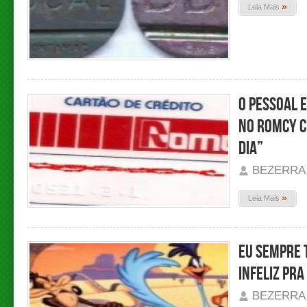
»
Leia Mais
O pessoal 
no Romcy c
dia”
BEZERRA
»
Leia Mais
Eu sempre t
infeliz pr
BEZERRA