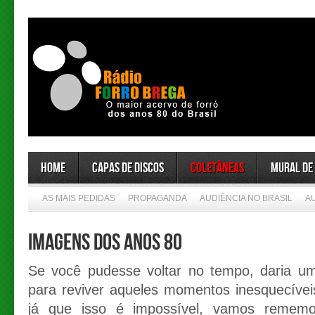
Home
Capas de Discos
Coletâneas
Mural de
AS MAIS PEDIDAS
PROPAGANDA
AUDIÊNCIA NO BRASIL
A
Imagens dos anos 80
Se você pudesse voltar no tempo, daria u
para reviver aqueles momentos inesquecívei
já que isso é impossível, vamos remem