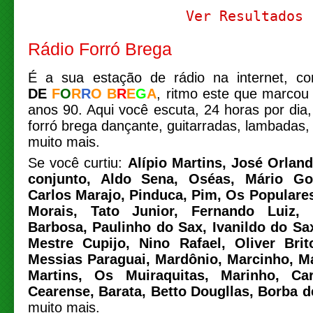
Ver Resultados
Rádio Forró
Brega
É a sua estação de rádio na internet, 
DE
F
O
R
R
O
B
R
E
G
A
, ritmo este que marcou 
anos 90. Aqui você escuta, 24 horas por dia
forró brega dançante, guitarradas, lambadas,
muito mais.
Se você curtiu:
Alípio Martins, José Orlando
conjunto, Aldo Sena, Oséas, Mário Go
Carlos Marajo, Pinduca, Pim, Os Populares
Morais, Tato Junior, Fernando Luiz,
Barbosa, Paulinho do Sax, Ivanildo do Sa
Mestre Cupijo, Nino Rafael, Oliver Bri
Messias Paraguai, Mardônio, Marcinho, Ma
Martins, Os Muiraquitas, Marinho, Ca
Cearense, Barata, Betto Dougllas, Borba d
muito mais.