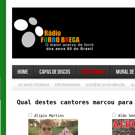
Home
Capas de Discos
Coletâneas
Mural de
AS MAIS PEDIDAS
PROPAGANDA
AUDIÊNCIA NO BRASIL
A
Qual destes cantores marcou para
Alípio Martins
Aldo Sen